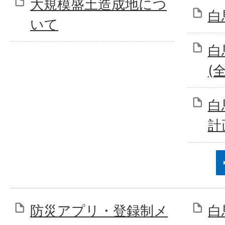
大規模盛土造成地につ
白
いて
白
(
白
計
防災アプリ・登録制メ
白