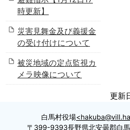
時更新】
災害見舞金及び義援金
の受け付けについて
被災地域の定点監視カ
メラ映像について
更新日
白馬村役場
hakuba@vill.ha
〒399-9393長野県北安曇郡白