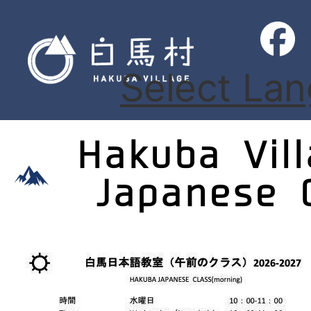
Select La
Hakuba Vil
Japanese 