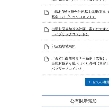
白馬村第6次総合計画基本構想(案)に
募集（パブリックコメント）
白馬村図書館基本計画（案）に対す
（パブリックコメント）
部活動地域展開
（仮称）白馬村マナー条例【素案】
白馬村快適な環境づくり条例【素案
パブリックコメント
全ての項
公有財産売却