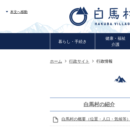
本文へ移動
健康・福祉
暮らし・手続き
介護
ホーム
行政サイト
行政情報
白馬村の紹介
白馬村の概要（位置・人口・気候等