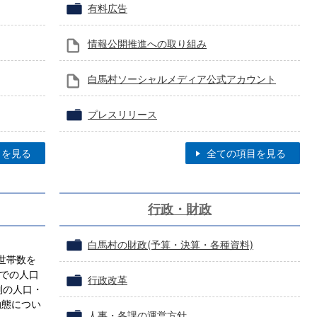
有料広告
情報公開推進への取り組み
白馬村ソーシャルメディア公式アカウント
プレスリリース
目を見る
全ての項目を見る
行政・財政
白馬村の財政(予算・決算・各種資料)
世帯数を
点での人口
行政改革
別の人口・
動態につい
人事・各課の運営方針