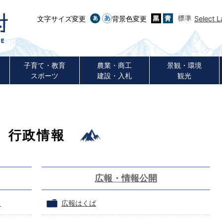
文字サイズ変更
背景色変更
Select 
子育て・教育
農業・商工
景観・環境
スポーツ
建設・入札
観光
行政情報
広報・情報公開
）
広報はくば