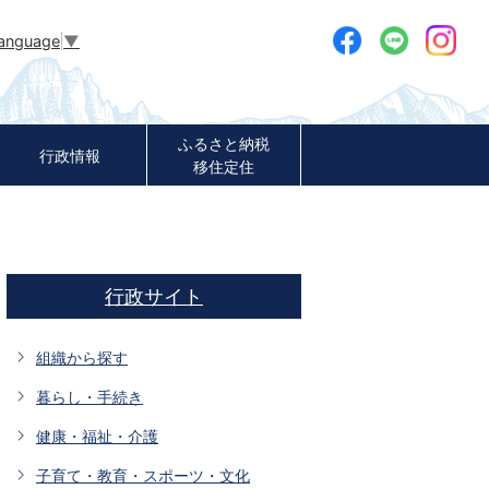
Language
▼
ふるさと納税
行政情報
移住定住
行政サイト
組織から探す
暮らし・手続き
健康・福祉・介護
子育て・教育・スポーツ・文化