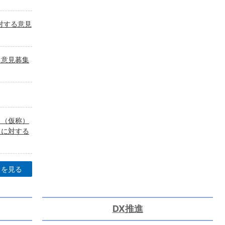
対する意見
る意見募集
、（仮称）
】に対する
目を見る
DX推進