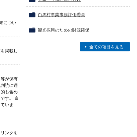
白馬村事業事務評価委員
果につい
観光振興のための財源確保
全ての項目を見る
覧を掲載し
体等が保有
械判読に適
目的も含め
です。 白
していま
トリンクを