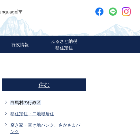
Language
▼
ふるさと納税
行政情報
移住定住
住む
白馬村の行政区
移住定住・二地域居住
空き家・空き地バンク、さかさまバ
ンク