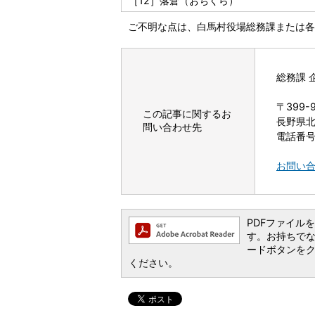
［12］落倉（おちくら）
ご不明な点は、白馬村役場総務課または
総務課 
〒399-
この記事に関するお
長野県北
問い合わせ先
電話番号：
お問い
PDFファイルを閲
す。お持ちでない方
ードボタンを
ください。