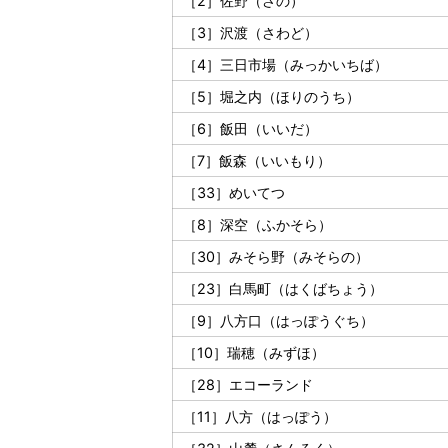
［2］佐野（さの）
［3］沢渡（さわど）
［4］三日市場（みっかいちば）
［5］堀之内（ほりのうち）
［6］飯田（いいだ）
［7］飯森（いいもり）
［33］めいてつ
［8］深空（ふかそら）
［30］みそら野（みそらの）
［23］白馬町（はくばちょう）
［9］八方口（はっぽうぐち）
［10］瑞穂（みずほ）
［28］エコーランド
［11］八方（はっぽう）