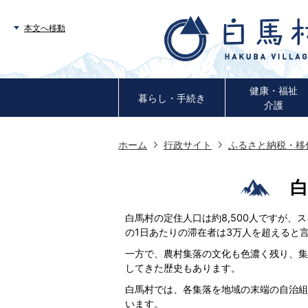
本文へ移動
健康・福祉
暮らし・手続き
介護
ホーム
行政サイト
ふるさと納税・移
白馬村の定住人口は約8,500人ですが、
の1日あたりの滞在者は3万人を超えると
一方で、農村集落の文化も色濃く残り、集
してきた歴史もあります。
白馬村では、各集落を地域の末端の自治組
います。