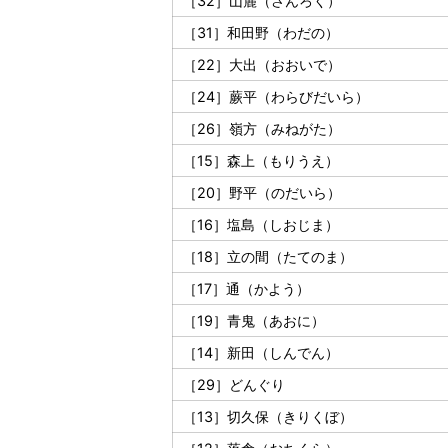
［32］山麓（さんろく）
［31］和田野（わだの）
［22］大出（おおいで）
［24］蕨平（わらびだいら）
［26］嶺方（みねがた）
［15］森上（もりうえ）
［20］野平（のだいら）
［16］塩島（しおじま）
［18］立の間（たてのま）
［17］通（かよう）
［19］青鬼（あおに）
［14］新田（しんでん）
［29］どんぐり
［13］切久保（きりくぼ）