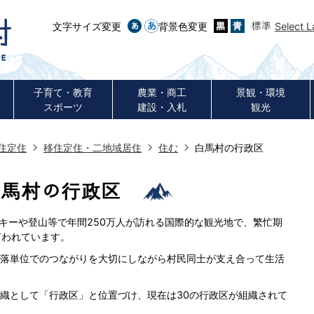
文字サイズ変更
背景色変更
Select 
子育て・教育
農業・商工
景観・環境
スポーツ
建設・入札
観光
住定住
移住定住・二地域居住
住む
白馬村の行政区
白馬村の行政区
スキーや登山等で年間250万人が訪れる国際的な観光地で、繁忙期
言われています。
落単位でのつながりを大切にしながら村民同士が支え合って生活
織として「行政区」と位置づけ、現在は30の行政区が組織されて