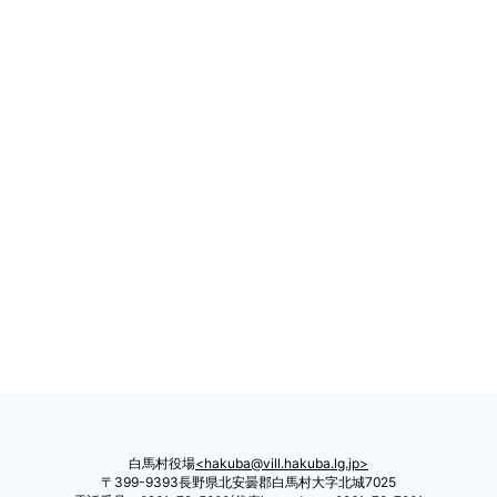
白馬村役場
hakuba@vill.hakuba.lg.jp
〒399-9393長野県北安曇郡白馬村大字北城7025