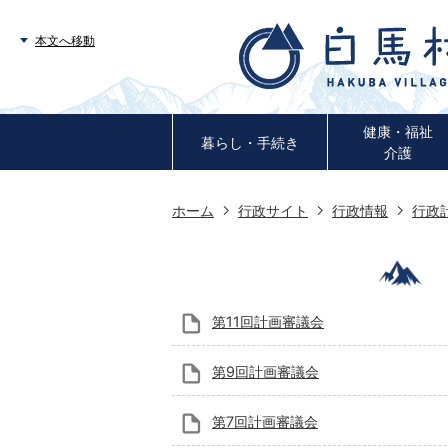
本文へ移動
健康・福祉
暮らし・手続き
介護
ホーム
行政サイト
行政情報
行政
第11回計画審議会
第9回計画審議会
第7回計画審議会