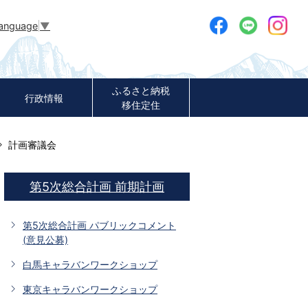
Language
▼
ふるさと納税
行政情報
移住定住
計画審議会
第5次総合計画 前期計画
第5次総合計画 パブリックコメント
(意見公募)
白馬キャラバンワークショップ
東京キャラバンワークショップ