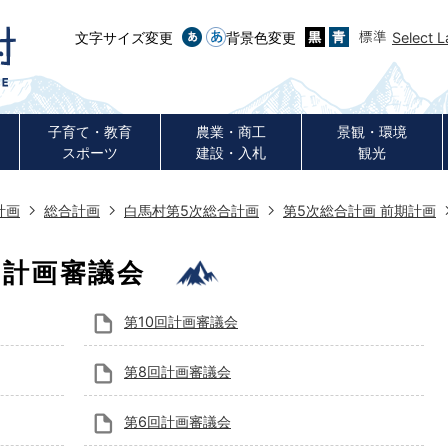
文字サイズ変更
背景色変更
Select 
子育て・教育
農業・商工
景観・環境
スポーツ
建設・入札
観光
計画
総合計画
白馬村第5次総合計画
第5次総合計画 前期計画
計画審議会
第10回計画審議会
第8回計画審議会
第6回計画審議会