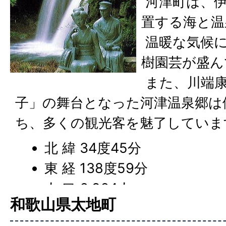
河津町は、伊
置する海と温
温暖な気候
樹園芸が盛ん
また、川端康
子」の舞台となった河津温泉郷は
ち、多くの観光客を魅了していま
北 緯 34度45分
東 経 138度59分
人 口 6,964人
和歌山県太地町
世帯数 3,315世帯 (令和