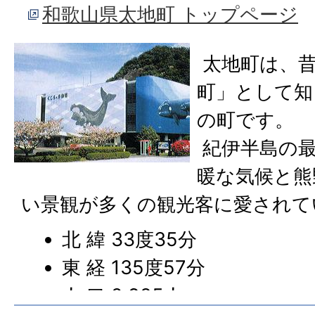
3年4月1日現在)
和歌山県太地町 トップページ
太地町は、
町」として知
の町です。
紀伊半島の最
暖な気候と熊
い景観が多くの観光客に愛されて
北 緯 33度35分
東 経 135度57分
人 口 2,985人