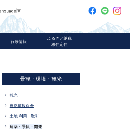
Language
▼
ふるさと納税
行政情報
移住定住
景観・環境・観光
観光
自然環境保全
土地 利用・取引
建築・景観・開発