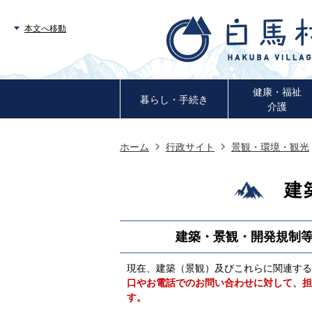
本文へ移動
健康・福祉
暮らし・手続き
介護
ホーム
行政サイト
景観・環境・観光
建
建築・景観・開発規制
現在、建築（景観）及びこれらに関連する
口やお電話でのお問い合わせに対して、担
す。