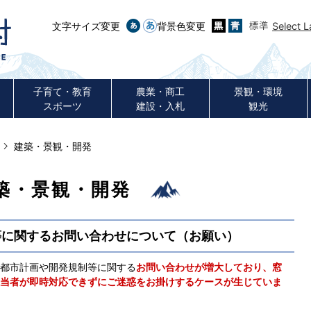
文字サイズ変更
背景色変更
Select 
子育て・教育
農業・商工
景観・環境
スポーツ
建設・入札
観光
建築・景観・開発
築・景観・開発
等に関するお問い合わせについて（お願い）
都市計画や開発規制等に関する
お問い合わせが増大しており、窓
当者が即時対応できずにご迷惑をお掛けするケースが生じていま