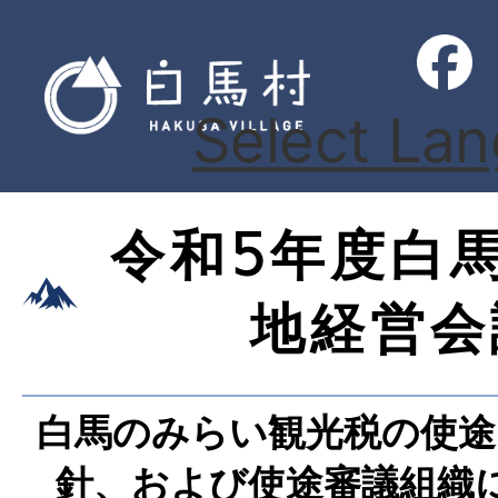
Select La
令和5年度白
地経営会
白馬のみらい観光税の使途
針、および使途審議組織