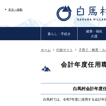
本文へ移動
健康・福祉
暮らし・手続き
介護
ホーム
行政サイト
子育て・教育・ス
会計年度任用職
白馬村会計年度任
白馬村では、令和7年度に採用する会計年