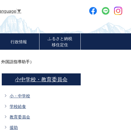
Language
▼
ふるさと納税
行政情報
移住定住
T 外国語指導助手）
小中学校・教育委員会
小・中学校
学校給食
教育委員会
援助