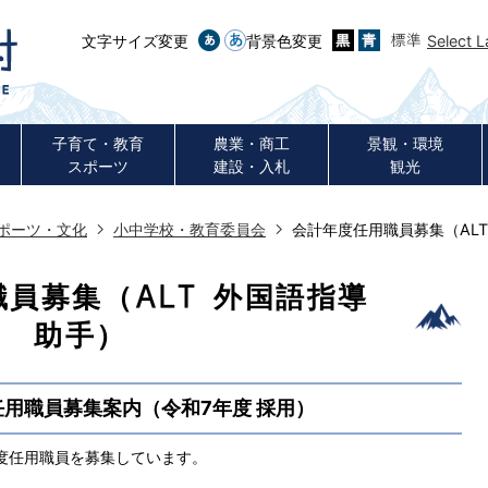
文字サイズ変更
背景色変更
Select 
子育て・教育
農業・商工
景観・環境
スポーツ
建設・入札
観光
ポーツ・文化
小中学校・教育委員会
会計年度任用職員募集（AL
員募集（ALT 外国語指導
助手）
用職員募集案内（令和7年度 採用）
度任用職員を募集しています。