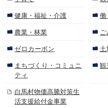
健康・福祉・介護
働
農業・林業
ご
ゼロカーボン
土
まちづくり・コミュニ
観
ティ
白馬村物価高騰対策生
活支援給付金事業