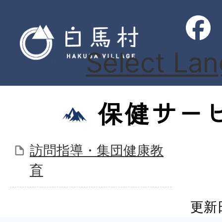
Select La
保健サー
訪問指導・集団健康教
育
更新日