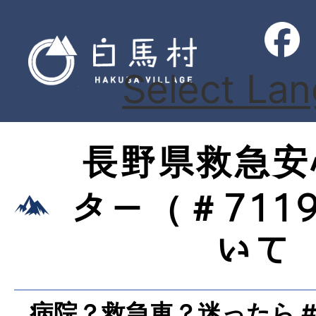
Select La
長野県救急安
ター（＃711
いて
病院？救急車？迷ったら #7