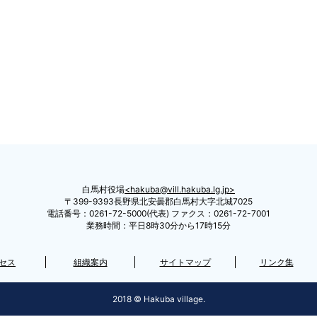
白馬村役場
hakuba@vill.hakuba.lg.jp
〒399-9393長野県北安曇郡白馬村大字北城7025
電話番号：0261-72-5000(代表) ファクス：0261-72-7001
業務時間：平日8時30分から17時15分
セス
組織案内
サイトマップ
リンク集
2018 © Hakuba village.