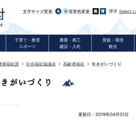
文字サイズ変更
背景色変更
Select 
子育て・教育
農業・商工
景観・環境
スポーツ
建設・入札
観光
健康福祉課
社会福祉協議会
高齢者福祉
生きがいづくり
生きがいづくり
更新日：2019年04月01日