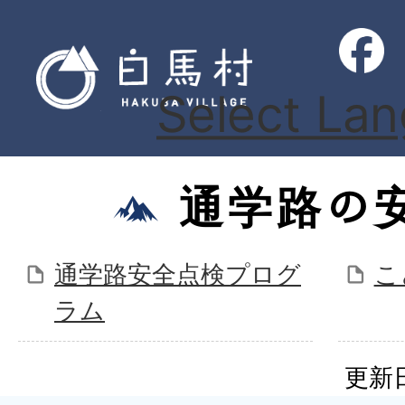
Select La
通学路の
通学路安全点検プログ
こ
ラム
更新日