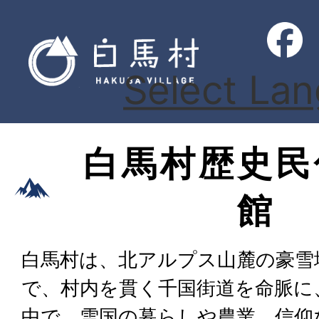
Select La
白馬村歴史民
館
白馬村は、北アルプス山麓の豪雪
で、村内を貫く千国街道を命脈に
中で、雪国の暮らしや農業、信仰