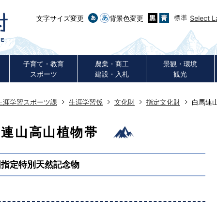
文字サイズ変更
背景色変更
Select 
子育て・教育
農業・商工
景観・環境
スポーツ
建設・入札
観光
生涯学習スポーツ課
生涯学習係
文化財
指定文化財
白馬連
馬連山高山植物帯
国指定特別天然記念物