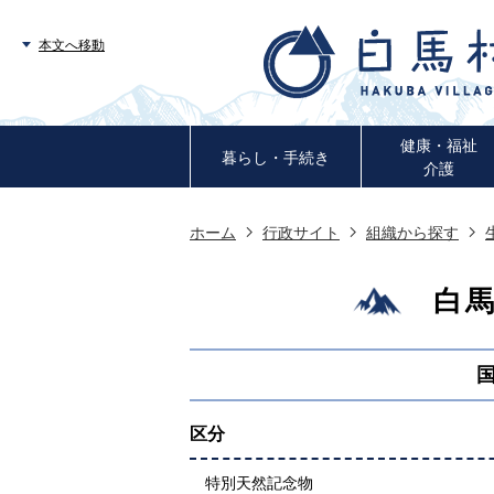
本文へ移動
健康・福祉
暮らし・手続き
介護
ホーム
行政サイト
組織から探す
白
区分
特別天然記念物