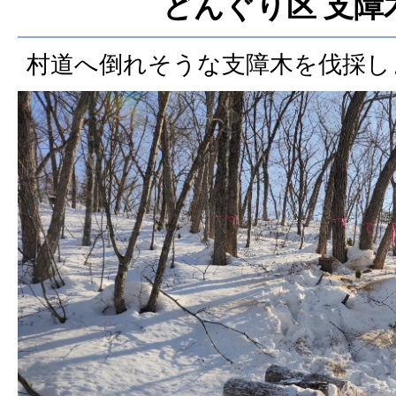
どんぐり区 支障
村道へ倒れそうな支障木を伐採し