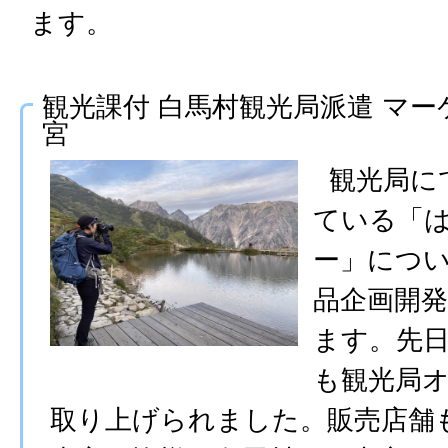
ます。
観光課付 白馬村観光局派遣 マー
宮
観光局に
ている「
ー」につ
品企画開
ます。先
も観光局
取り上げられました。販売店舗