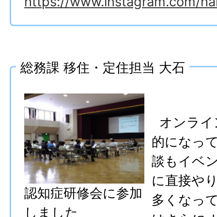
https://www.instagram.com/hak
総務課 移住・定住担当 大石
オンライ
的になっ
談もイベ
に直接や
認知症研修会に参加
多くなっ
しました