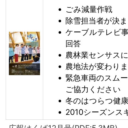
ごみ減量作戦
除雪担当者が決
ケーブルテレビ
回答
農林業センサス
農地法が変わり
緊急車両のスム
ご協力ください
冬のはつらつ健
2010シーズン