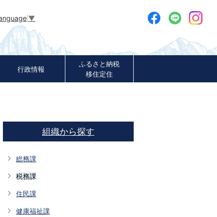
Language
▼
ふるさと納税
行政情報
移住定住
組織から探す
総務課
税務課
住民課
健康福祉課