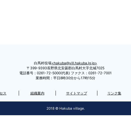
白馬村役場
hakuba@vill.hakuba.lg.jp
〒399-9393長野県北安曇郡白馬村大字北城7025
電話番号：0261-72-5000(代表) ファクス：0261-72-7001
業務時間：平日8時30分から17時15分
セス
組織案内
サイトマップ
リンク集
2018 © Hakuba village.