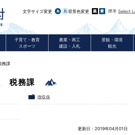
文字サイズ変更
背景色変更
Select 
子育て・教育
農業・商工
景観・環境
スポーツ
建設・入札
観光
税務課
税務課
徴収係
更新日：2019年04月01日