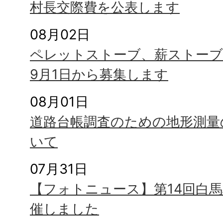
村長交際費を公表します
08月02日
ペレットストーブ、薪ストーブ
9月1日から募集します
08月01日
道路台帳調査のための地形測量
いて
07月31日
【フォトニュース】第14回白
催しました