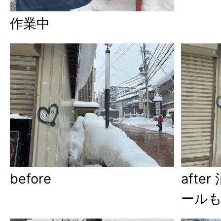
作業中
before
aft
ール