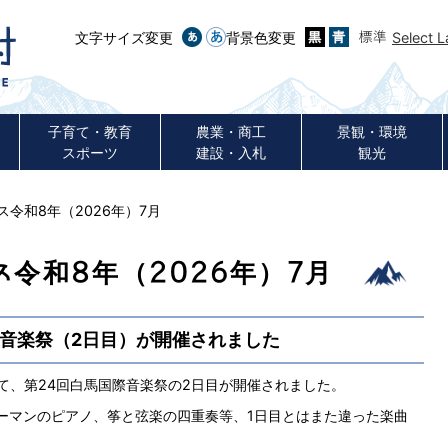
文字サイズ変更
背景色変更
Select 
子育て・教育
農業・商工
景観・環境
スポーツ
建設・入札
観光
令和8年（2026年）7月
令和8年（2026年）7月
際音楽祭（2日目）が開催されました
て、第24回白馬国際音楽祭の2日目が開催されました。
ーマンのピアノ、筝と弦楽の四重奏等、1日目とはまた違った楽曲