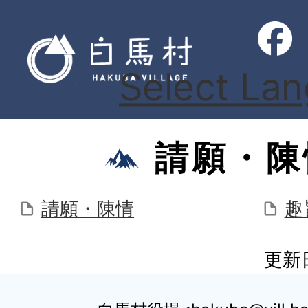
Select La
請願・陳
請願・陳情
趣
更新日