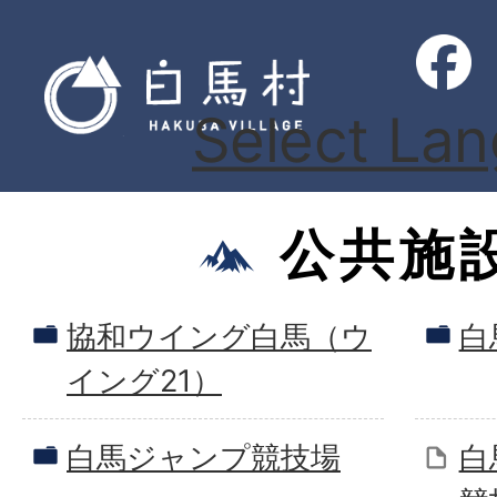
Select La
公共施
協和ウイング白馬（ウ
白
イング21）
白馬ジャンプ競技場
白