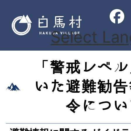
Select La
「警戒レベル
いた避難勧告
令につい