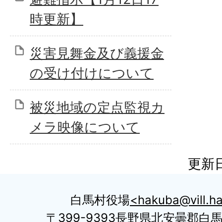
時更新】
災害見舞金及び義援金
の受け付けについて
被災地域の定点監視カ
メラ映像について
更新日
白馬村役場
hakuba@vill.ha
〒399-9393長野県北安曇郡白