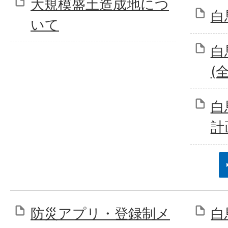
大規模盛土造成地につ
白
いて
白
(
白
計
防災アプリ・登録制メ
白