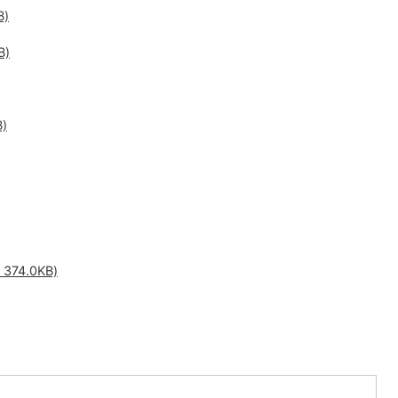
B)
B)
)
74.0KB)