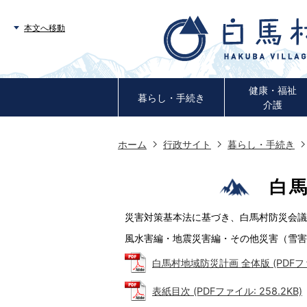
本文へ移動
健康・福祉
暮らし・手続き
介護
ホーム
行政サイト
暮らし・手続き
白
災害対策基本法に基づき、白馬村防災会議
風水害編・地震災害編・その他災害（雪害
白馬村地域防災計画 全体版 (PDFファイ
表紙目次 (PDFファイル: 258.2KB)