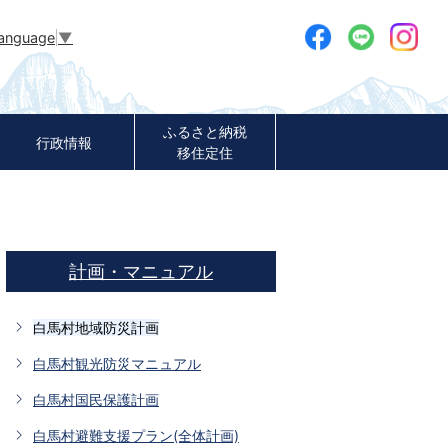
Language
▼
ふるさと納税
行政情報
移住定住
計画・マニュアル
白馬村地域防災計画
白馬村観光防災マニュアル
白馬村国民保護計画
白馬村避難支援プラン(全体計画)