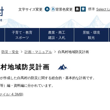
文字サイズ変更
背景色変更
Select 
子育て・教育
農業・商工
景観・環境
スポーツ
建設・入札
観光
防災・安全
計画・マニュアル
白馬村地域防災計画
馬村地域防災計画
が作成した白馬村の防災に関する総合的・基本的な計画です。
等）編・資料編に分かれています。
ル: 4.3MB)