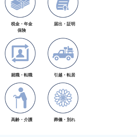
税金・年金
届出・証明
保険
就職・転職
引越・転居
高齢・介護
葬儀・別れ