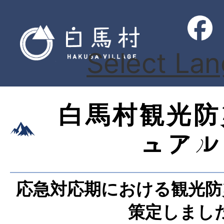
Select La
白馬村観光防
ュアル
応急対応期における観光防
策定しまし