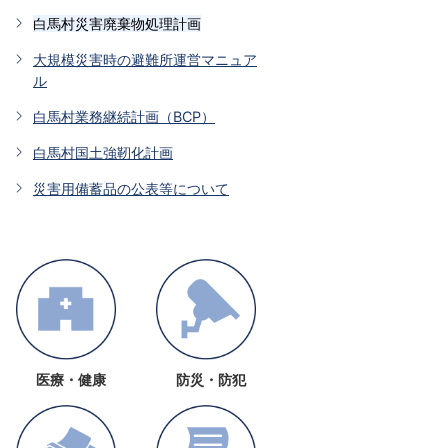
白馬村災害廃棄物処理計画
大規模災害時の避難所運営マニュア
ル
白馬村業務継続計画（BCP）
白馬村国土強靭化計画
災害用備蓄品の公表等について
医療・健康
防災・防犯