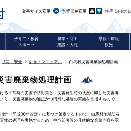
文字サイズ変更
背景色変更
Select 
子育て・教育
農業・商工
景観・環境
スポーツ
建設・入札
観光
防災・安全
計画・マニュアル
白馬村災害廃棄物処理計画
災害廃棄物処理計画
ける平常時の災害予防対策と、災害発生時の状況に即した災害廃
より、災害廃棄物の適正かつ円滑な処理の実施を目指すもので
指針（平成30年改定）に基づき策定するもので、白馬村地域防災
棄物の処理を実施するため、担当部署等の具体的な業務内容を示