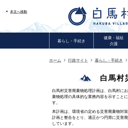
本文へ移動
健康・福祉
暮らし・手続き
介護
ホーム
行政サイト
暮らし・手続き
白馬村
白馬村災害廃棄物処理計画は、白馬村にお
棄物処理の具体的な業務内容を示すことに
す。
本計画は、環境省の定める災害廃棄物対策
計画と整合をとり、適正かつ円滑に災害廃
しています。