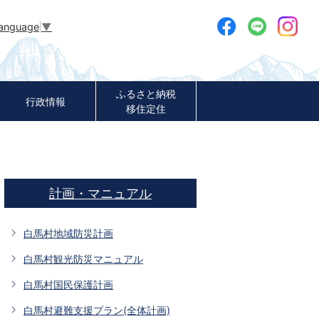
Language
▼
ふるさと納税
行政情報
移住定住
計画・マニュアル
白馬村地域防災計画
白馬村観光防災マニュアル
白馬村国民保護計画
白馬村避難支援プラン(全体計画)