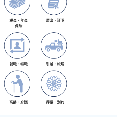
税金・年金
届出・証明
保険
就職・転職
引越・転居
高齢・介護
葬儀・別れ