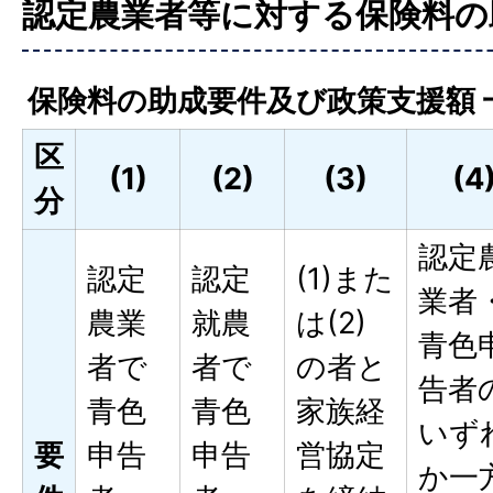
認定農業者等に対する保険料の
保険料の助成要件及び政策支援額 
区
(1)
(2)
(3)
(4
分
認定
認定
認定
(1)また
業者
農業
就農
は(2)
青色
者で
者で
の者と
告者
青色
青色
家族経
いず
要
申告
申告
営協定
か一