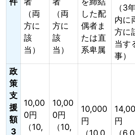
件
者
者
を締結
（3
（両
（両
した配
内に
方に
方に
偶者ま
方に
該
該
たは直
当す
当）
当）
系卑属
事）
政
策
支
10,00
10,00
援
10,000
14,0
0円
0円
額
円
円
（10,
（10,
3
（10,0
（6,0