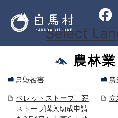
Select La
農林業
鳥獣被害
農
ペレットストーブ、薪
立
ストーブ購入助成申請