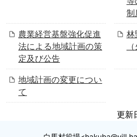
等
制
農業経営基盤強化促進
林
法による地域計画の策
（
定及び公告
地域計画の変更につい
て
更新日
白馬村役場
hakuba@vill.ha