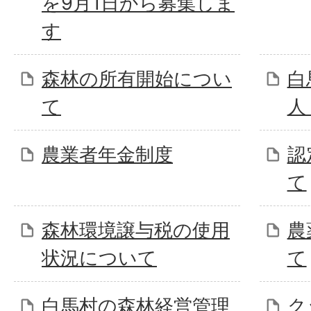
を9月1日から募集しま
す
森林の所有開始につい
白
て
人
農業者年金制度
認
て
森林環境譲与税の使用
農
状況について
て
白馬村の森林経営管理
ク