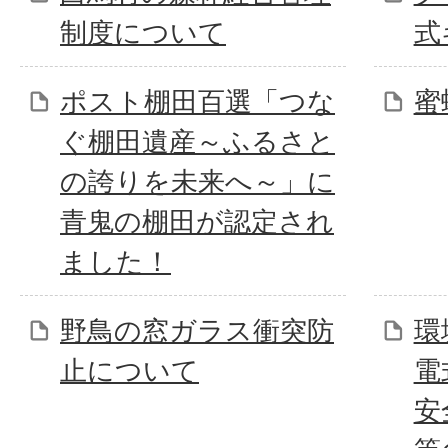
制度について
式
ポスト棚田百選「つな
蜜
ぐ棚田遺産～ふるさと
の誇りを未来へ～」に
青鬼の棚田が認定され
ました！
野鳥の窓ガラス衝突防
環
止について
電
安