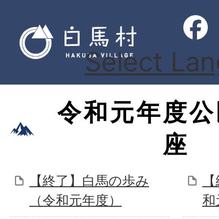
Select La
令和元年度公
座
【終了】白馬の歩み
【
（令和元年度）
和