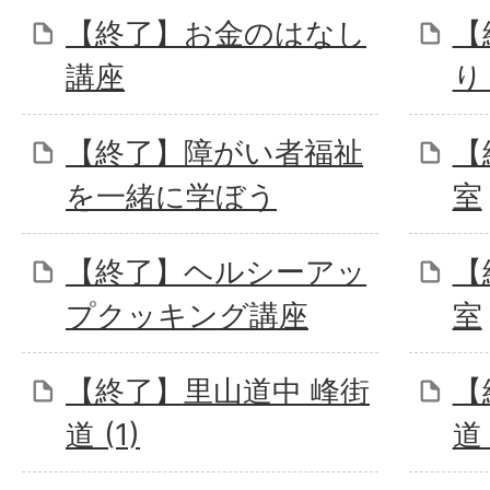
【終了】お金のはなし
【
講座
り
【終了】障がい者福祉
【
を一緒に学ぼう
室
【終了】ヘルシーアッ
【
プクッキング講座
室
【終了】里山道中 峰街
【
道 (1)
道 