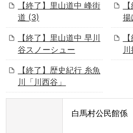
【終了】里山道中 峰街
【
道 (3)
揚
【終了】里山道中 早川
【
谷スノーシュー
川
【終了】歴史紀行 糸魚
川「川西谷」
白馬村公民館係