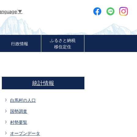
Language
▼
ふるさと納税
行政情報
移住定住
統計情報
白馬村の人口
国勢調査
村勢要覧
オープンデータ