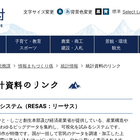
文字サイズ変更
背景色変更
Select 
子育て・教育
農業・商工
景観・環境
スポーツ
建設・入札
観光
総務課
情報まちづくり係
統計情報
統計資料のリンク
計資料のリンク
システム（RESAS：リーサス）
・ひと・しごと創生本部及び経済産業省が提供している、産業構造や
わゆるビッグデータを集約し、可視化を試みるシステムです。
操作が特徴です。国が一括して官民のデータを調達・加工した上
図に落とし込むマッピングにより、分かり易いく表示されます。