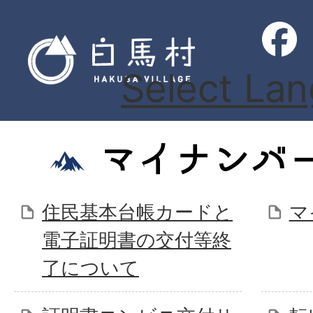
Select La
マイナンバ
住民基本台帳カードと
マ
電子証明書の交付等終
了について