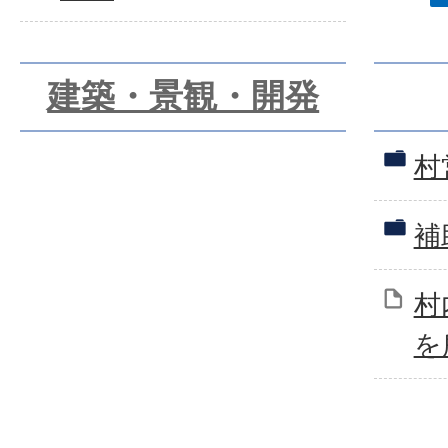
建築・景観・開発
村
補
村
を