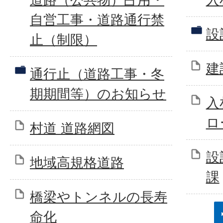
自営工事・道路通行禁
設
止（制限）
建
通行止（道路工事・冬
期期間等）のお知らせ
入
ロ
村道 道路網図
設
地域高規格道路
課
橋梁やトンネルの長寿
命化