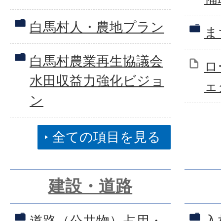
白馬村人・農地プラン
ま
白馬村農業再生協議会
ロ
水田収益力強化ビジョ
ェ
ン
全ての項目を見る
建設・道路
道路（公共物）占用・
入