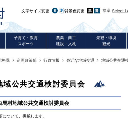
文字サイズ変更
背景色変更
Select 
子育て・教育
農業・商工
景観・環境
スポーツ
建設・入札
観光
総務課
企画政策係
行政情報
身近な地域交通
地域公共交通
地域公共交通検討委員会
白馬村地域公共交通検討委員会
項について、掲載します。