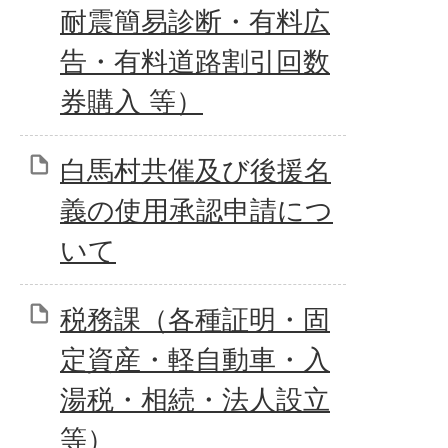
耐震簡易診断・有料広
告・有料道路割引回数
券購入 等）
白馬村共催及び後援名
義の使用承認申請につ
いて
税務課（各種証明・固
定資産・軽自動車・入
湯税・相続・法人設立
等）