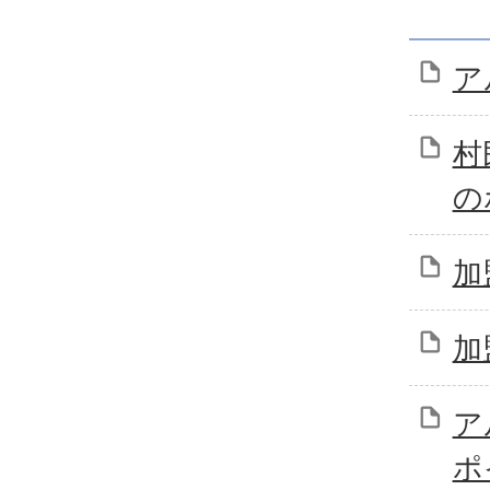
ア
村
の
加
加
ア
ポ