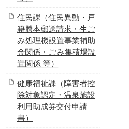
住民課（住民異動・戸
籍謄本郵送請求・生ご
み処理機設置事業補助
金関係・ごみ集積場設
置関係 等）
健康福祉課（障害者控
除対象認定・温泉施設
利用助成券交付申請
書）