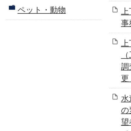
ペット・動物
上
事
上
（
調
更
水
の
望