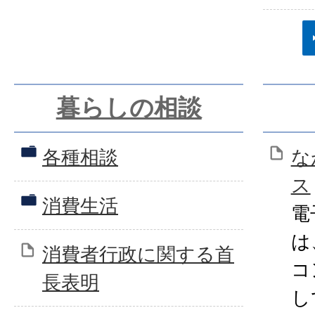
暮らしの相談
各種相談
な
ス
消費生活
電
は
消費者行政に関する首
コ
長表明
し