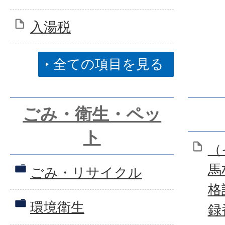
入湯税
全ての項目を見る
ごみ・衛生・ペッ
ト
（
馬
ごみ・リサイクル
格
環境衛生
録